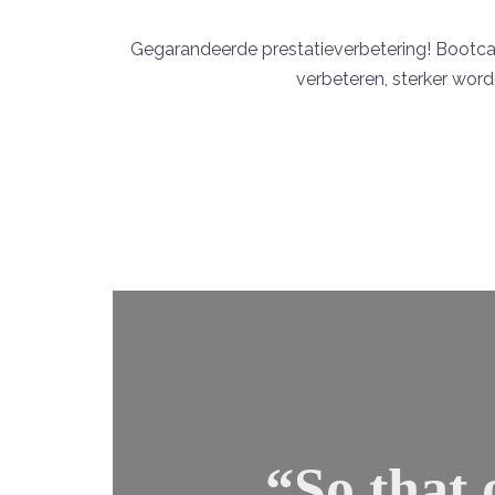
Gegarandeerde prestatieverbetering! Bootcamp
verbeteren, sterker word
“
So
that