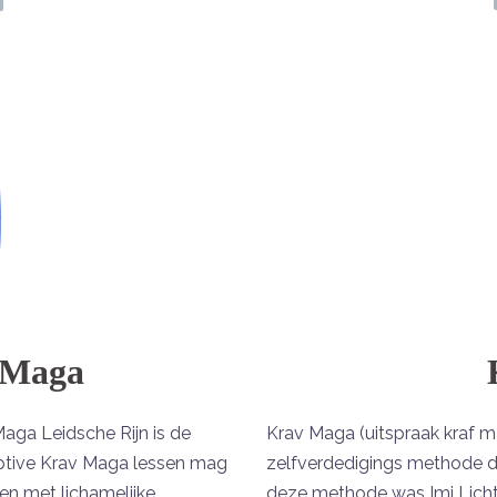
 Maga
Maga Leidsche Rijn is de
Krav Maga (uitspraak kraf 
aptive Krav Maga lessen mag
zelfverdedigings methode die
en met lichamelijke
deze methode was Imi Lich