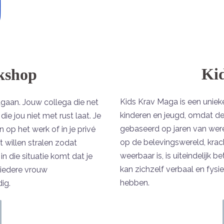
Ki
kshop
Kids Krav Maga is een uniek
tgaan. Jouw collega die net
kinderen en jeugd, omdat de 
die jou niet met rust laat. Je
gebaseerd op jaren van were
op het werk of in je privé
op de belevingswereld, krac
it willen stralen zodat
weerbaar is, is uiteindelijk 
in die situatie komt dat je
kan zichzelf verbaal en fysi
ou iedere vrouw
hebben.
ig.