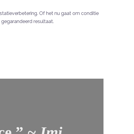
statieverbetering. Of het nu gaat om conditie
t gegarandeerd resultaat.
ce
.”
~ Imi